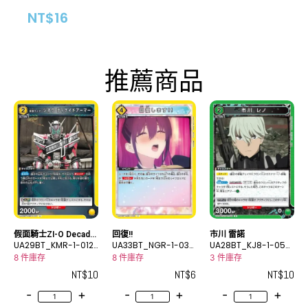
NT$
16
推薦商品
假面騎士ZI-O Decade
回復!!
市川 雷諾
Armor
UA29BT_KMR-1-012
UA33BT_NGR-1-036
UA28BT_KJ8-1-050
U
C
R
8 件庫存
8 件庫存
3 件庫存
NT$
10
NT$
6
NT$
10
-
+
-
+
-
+