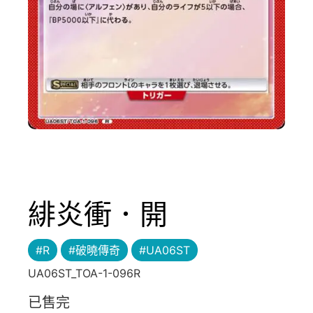
緋炎衝．開
#R
#破曉傳奇
#UA06ST
UA06ST_TOA-1-096R
已售完