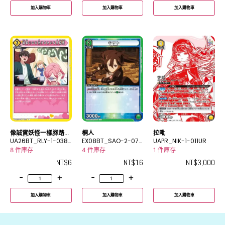
加入購物車
加入購物車
加入購物車
像誠實妖怪一樣腳踏五
桐人
拉毗
條船的男人
UA26BT_RLY-1-038
EX08BT_SAO-2-071
UAPR_NIK-1-011UR
C
U
8 件庫存
4 件庫存
1 件庫存
NT$
6
NT$
16
NT$
3,000
-
+
-
+
加入購物車
加入購物車
加入購物車