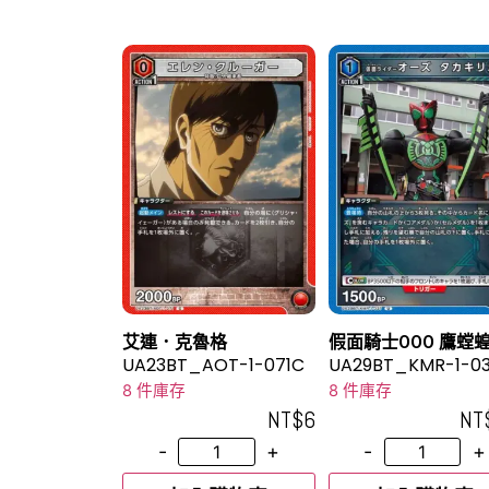
艾連．克魯格
假面騎士OOO 鷹螳
UA23BT_AOT-1-071C
UA29BT_KMR-1-0
8 件庫存
8 件庫存
NT$
6
NT
-
+
-
+