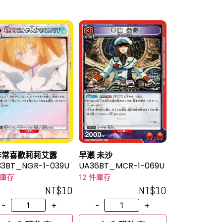
非常喜歡莉莉艾露
早瀨 未沙
33BT_NGR-1-039U
UA36BT_MCR-1-069U
件庫存
12 件庫存
NT$
10
NT$
10
-
+
-
+