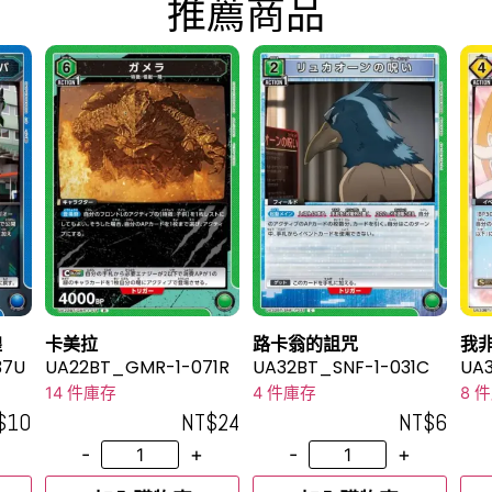
推薦商品
蝗
卡美拉
路卡翁的詛咒
我
37U
UA22BT_GMR-1-071R
UA32BT_SNF-1-031C
UA
14 件庫存
4 件庫存
8 
$
10
NT$
24
NT$
6
-
+
-
+