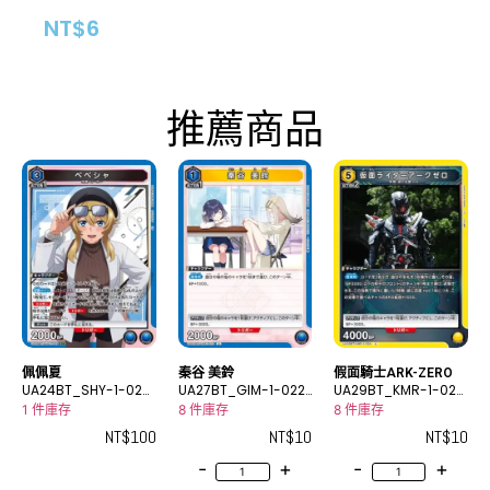
NT$
6
推薦商品
佩佩夏
秦谷 美鈴
假面騎士ARK-ZERO
UA24BT_SHY-1-029
UA27BT_GIM-1-022
UA29BT_KMR-1-024
SR
U
U
1 件庫存
8 件庫存
8 件庫存
NT$
100
NT$
10
NT$
10
-
+
-
+