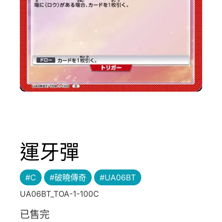
運牙彈
#C
#破曉傳奇
#UA06BT
UA06BT_TOA-1-100C
已售完