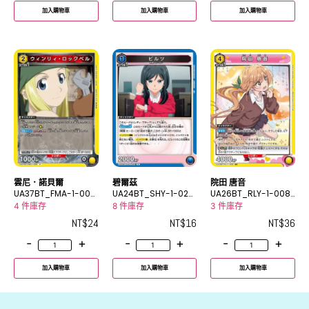
加入購物車
加入購物車
加入購物車
雲尼．諾貝爾
碧爾茲
院田 唐音
UA37BT_FMA-1-008
UA24BT_SHY-1-027
UA26BT_RLY-1-008
R
R
SR
4 件庫存
8 件庫存
3 件庫存
NT$
24
NT$
16
NT$
36
-
+
-
+
-
+
加入購物車
加入購物車
加入購物車