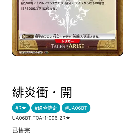
緋炎衝．開
#R★
#破曉傳奇
#UA06BT
UA06BT_TOA-1-096_2R★
已售完