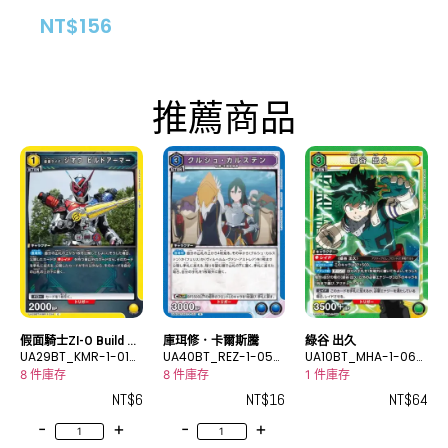
NT$
156
推薦商品
假面騎士ZI-O Build Ar
庫珥修．卡爾斯騰
綠谷 出久
mor
UA29BT_KMR-1-014
UA40BT_REZ-1-057
UA10BT_MHA-1-060
C
R
SR
8 件庫存
8 件庫存
1 件庫存
NT$
6
NT$
16
NT$
64
-
+
-
+