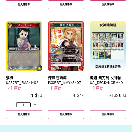
加入購物車
加入購物車
加入購物車
張梅
煉獄 杏壽郎
牌組-黃刀劍-女神軸牌
UA37BT_FMA-1-020
EX05BT_KMY-3-072
組 亞絲娜&莉法&詩乃
UA_DECK-NORM-00
U
SR
06
12 件庫存
1 件庫存
1 件庫存
NT$
10
NT$
44
NT$
3,600
-
+
加入購物車
加入購物車
加入購物車