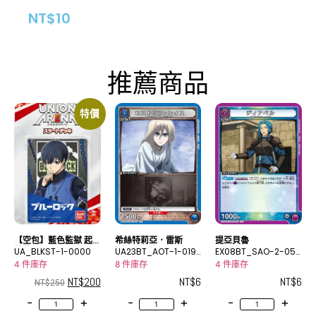
NT$
10
推薦商品
特價
【空包】藍色監獄 起
希絲特莉亞．雷斯
提亞貝魯
始牌組
UA_BLKST-1-0000
UA23BT_AOT-1-019
EX08BT_SAO-2-050
C
C
4 件庫存
8 件庫存
4 件庫存
NT$
200
NT$
6
NT$
6
NT$
250
-
+
-
+
-
+