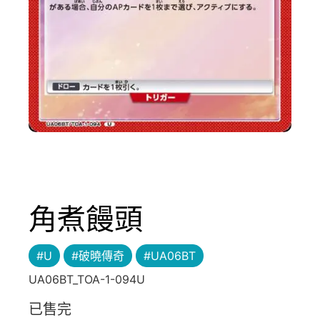
角煮饅頭
#U
#破曉傳奇
#UA06BT
UA06BT_TOA-1-094U
已售完