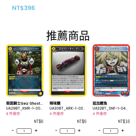
NT$
396
推薦商品
假面騎士Geiz Ghost
辣味糖
追加鰹魚
Armor
UA29BT_KMR-1-007
UA30BT_ARK-1-033
UA32BT_SNF-1-049
C
C
R
8 件庫存
4 件庫存
4 件庫存
NT$
6
NT$
6
NT$
16
-
+
-
+
-
+