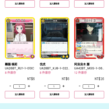
加入購物車
加入購物車
加入購物車
藥膳 楠莉
伐虎
阿良良木 曆
UA26BT_RLY-1-013C
UA28BT_KJ8-1-022
UA42BT_MGS-1-06
C
9R
8 件庫存
8 件庫存
12 件庫存
NT$
6
NT$
6
NT$
16
-
+
-
+
-
+
加入購物車
加入購物車
加入購物車