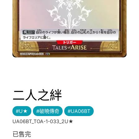
二人之絆
#U★
#破曉傳奇
#UA06BT
UA06BT_TOA-1-033_2U★
已售完