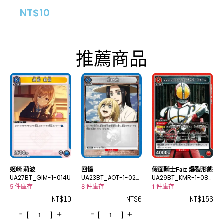
NT$
10
推薦商品
姬崎 莉波
回憶
假面騎士Faiz 爆裂形態
UA27BT_GIM-1-014U
UA23BT_AOT-1-029
UA29BT_KMR-1-086
C
SR
5 件庫存
8 件庫存
1 件庫存
NT$
10
NT$
6
NT$
156
-
+
-
+