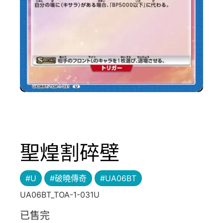
聖煌割碎壁
#U
#破曉傳奇
#UA06BT
UA06BT_TOA-1-031U
已售完