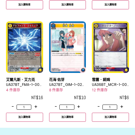
加入購物車
加入購物車
加入購物車
艾爾凡斯．艾力克
花海 佑芽
雪露．諾姆
UA37BT_FMA-1-003
UA27BT_GIM-1-026
UA36BT_MCR-1-00
R
U
2C
4 件庫存
8 件庫存
12 件庫存
NT$
16
NT$
10
NT$
6
-
+
-
+
-
+
加入購物車
加入購物車
加入購物車