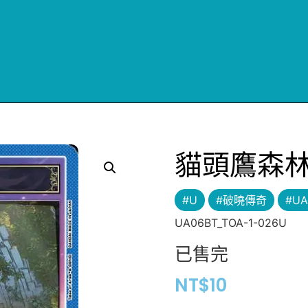
貓頭鷹森
#U
#破曉傳奇
#UA
UA06BT_TOA-1-026U
已售完
NT$
10