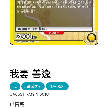
我妻 善逸
#U
#鬼滅之刃
#UA05ST
UA05ST_KMY-1-001U
已售完