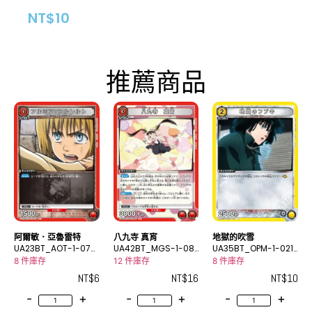
NT$
10
推薦商品
阿爾敏．亞魯雷特
八九寺 真宵
地獄的吹雪
UA23BT_AOT-1-075
UA42BT_MGS-1-08
UA35BT_OPM-1-021
C
7R
U
8 件庫存
12 件庫存
8 件庫存
NT$
6
NT$
16
NT$
10
-
+
-
+
-
+