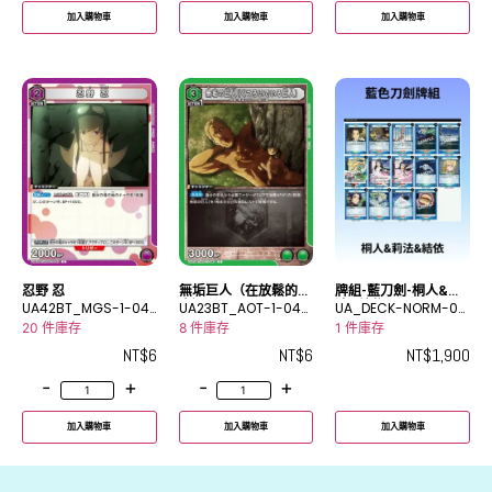
加入購物車
加入購物車
加入購物車
忍野 忍
無垢巨人（在放鬆的巨
牌組-藍刀劍-桐人&莉
UA42BT_MGS-1-04
人）
UA23BT_AOT-1-049
法&結依
UA_DECK-NORM-00
2C
C
16
20 件庫存
8 件庫存
1 件庫存
NT$
6
NT$
6
NT$
1,900
-
+
-
+
加入購物車
加入購物車
加入購物車