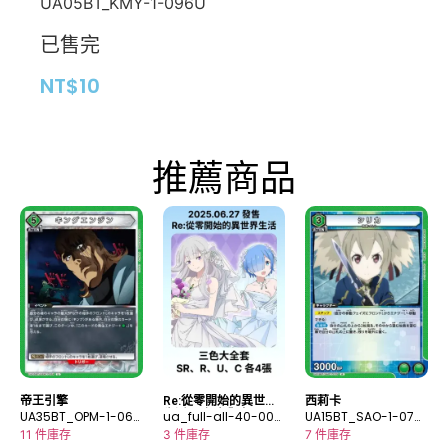
UA05BT_KMY-1-096U
已售完
NT$
10
推薦商品
帝王引擎
Re:從零開始的異世界
西莉卡
UA35BT_OPM-1-064
生活 三色大全套
ua_full-all-40-000
UA15BT_SAO-1-075
U
0
R
11 件庫存
3 件庫存
7 件庫存