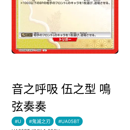
音之呼吸 伍之型 鳴
弦奏奏
#U
#鬼滅之刃
#UA05BT