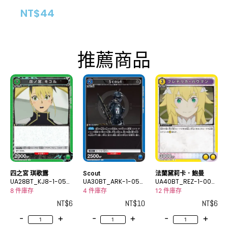
NT$
44
推薦商品
四之宮 琪歌露
Scout
法蘭黛莉卡．鮑曼
UA28BT_KJ8-1-057
UA30BT_ARK-1-056
UA40BT_REZ-1-003
C
C
C
8 件庫存
4 件庫存
12 件庫存
NT$
6
NT$
10
NT$
6
-
+
-
+
-
+