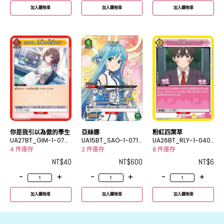
加入購物車
加入購物車
加入購物車
你是我引以為傲的學生
亞絲娜
粉紅四葉草
UA27BT_GIM-1-076
UA15BT_SAO-1-071_
UA26BT_RLY-1-040
U
2SR★
C
4 件庫存
2 件庫存
8 件庫存
NT$
40
NT$
600
NT$
6
-
+
-
+
-
+
加入購物車
加入購物車
加入購物車