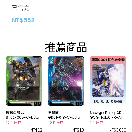
已售完
NT$
552
推薦商品
馬格亞那克
里歇爾
Newtype Rising GD01
ST02-005-C-beta
GD01-018-C-beta
-紅色大全套
GCG_FULL01-R-All-
0001
12 件庫存
12 件庫存
1 件庫存
NT$
12
NT$
18
NT$
3,600