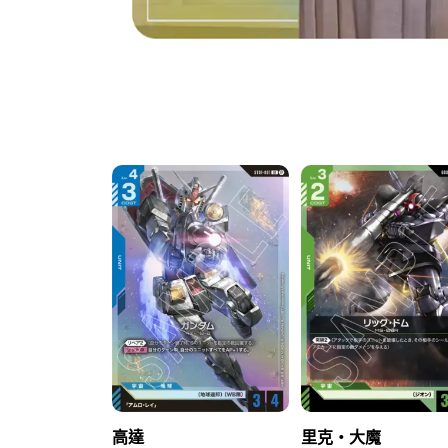
高達
里克・大魔