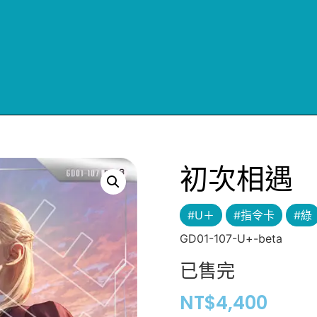
初次相遇
#U＋
#指令卡
#綠
GD01-107-U+-beta
已售完
NT$
4,400