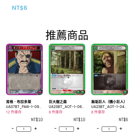
NT$
6
推薦商品
肯格．布拉多萊
巨大樹之森
無垢巨人（嬌小巨人）
UA37BT_FMA-1-092
UA23BT_AOT-1-062
UA23BT_AOT-1-040
U
U
C
12 件庫存
8 件庫存
8 件庫存
NT$
10
NT$
10
NT$
6
-
+
-
+
-
+