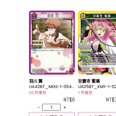
羽川 翼
甘露寺 蜜璃
UA42BT_MGS-1-054
UA05BT_KMY-1-0
C
R
20 件庫存
1 件庫存
NT$
6
NT$
-
+