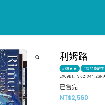
利姆路
#SR★★
#關於我轉
EX09BT_TSK-2-044_2S
已售完
NT$
2,560