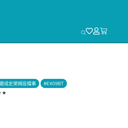
生變成史萊姆這檔事
#EX09BT
R★★