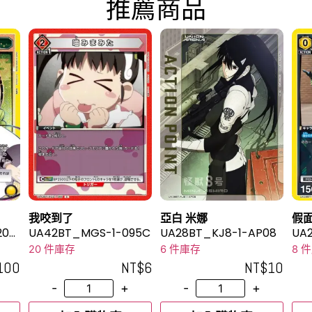
推薦商品
我咬到了
亞白 米娜
假面
20S
UA42BT_MGS-1-095C
UA28BT_KJ8-1-AP08
UA
20 件庫存
6 件庫存
8 
100
NT$
6
NT$
10
-
+
-
+