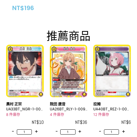
NT$
196
推薦商品
奧村 正宗
院田 唐音
拉姆
UA33BT_NGR-1-006
UA26BT_RLY-1-009
UA40BT_REZ-1-007
U
SR
C
8 件庫存
4 件庫存
12 件庫存
NT$
10
NT$
36
NT$
6
-
+
-
+
-
+