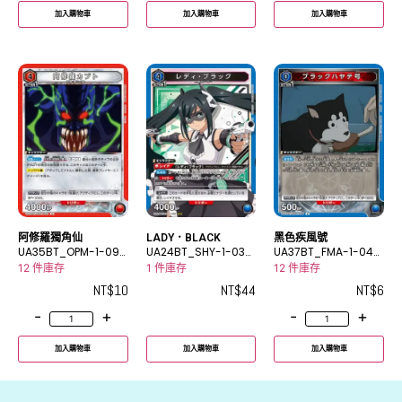
加入購物車
加入購物車
加入購物車
阿修羅獨角仙
LADY．BLACK
黑色疾風號
UA35BT_OPM-1-092
UA24BT_SHY-1-032
UA37BT_FMA-1-044
U
SR
C
12 件庫存
1 件庫存
12 件庫存
NT$
10
NT$
44
NT$
6
-
+
-
+
加入購物車
加入購物車
加入購物車