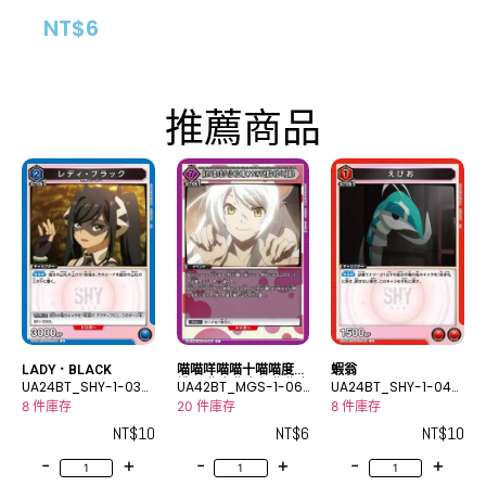
NT$
6
推薦商品
LADY．BLACK
喵喵咩喵喵十喵喵度喵
蝦翁
UA24BT_SHY-1-030
排列喵咕喵咕咿喵喵咕
UA42BT_MGS-1-06
UA24BT_SHY-1-043
喵喵嘣喵喵台喵喵咕喵
U
5C
U
8 件庫存
20 件庫存
8 件庫存
地排列好再喵㗎喵㗎咩
NT$
10
NT$
6
NT$
10
-
+
-
+
-
+