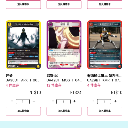
加入購物車
加入購物車
加入購物車
碎骨
忍野 忍
假面騎士電王 聖斧形
UA30BT_ARK-1-007
UA42BT_MGS-1-04
態
UA29BT_KMR-1-074
U
5R
U
4 件庫存
12 件庫存
4 件庫存
NT$
10
NT$
24
NT$
10
-
+
-
+
-
+
加入購物車
加入購物車
加入購物車